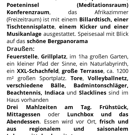
Poeteninsel (Meditationsraum)
Konferenzraum
, das Afrikazimmer
(Freizeitraum) ist mit einem
Billardtisch, einer
Tischtennisplatte
,
einem Kicker und einer
Musikanlage
ausgestattet. Speisesaal mit Blick
auf das
schöne Bergpanorama
Draußen:
Feuerstelle
,
Grillplatz
, im 1ha großen Garten,
ein kleiner Pfad der Sinne, ein Naturlabyrinth,
ein
XXL-Schachfeld
,
große Terrasse
, ca. 1200
m² großen Sportplatz.
Tore
,
Volleyballnetz,
verschiedene Bälle, Badmintonschläger,
Beachtennis, Indiaca
und
Slacklines
sind im
Haus vorhanden
Drei Mahlzeiten am Tag. Frühstück,
Mittagessen
oder
Lunchbox und das
Abendessen
. Essen wird vor Ort,
frisch und
aus regionalem und saisonalem