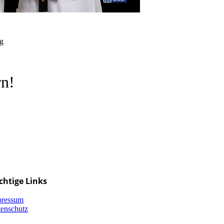
ng
rn!
chtige Links
pressum
enschutz