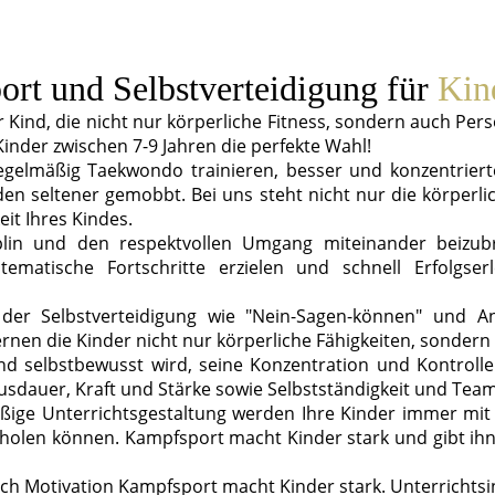
rt und Selbstverteidigung
für
Kind
hr Kind, die nicht nur körperliche Fitness, sondern auch Pe
nder zwischen 7-9 Jahren die perfekte Wahl!
egelmäßig Taekwondo trainieren, besser und konzentrierte
en seltener gemobbt. Bei uns steht nicht nur die körperl
it Ihres Kindes.
plin und den respektvollen Umgang miteinander beizub
tematische Fortschritte erzielen und schnell Erfolgse
 der Selbstverteidigung wie "Nein-Sagen-können" und A
rnen die Kinder nicht nur körperliche Fähigkeiten, sondern
 und selbstbewusst wird, seine Konzentration und Kontrolle
Ausdauer, Kraft und Stärke sowie Selbstständigkeit und Team
ige Unterrichtsgestaltung werden Ihre Kinder immer mit
holen können. Kampfsport macht Kinder stark und gibt ihnen
urch Motivation Kampfsport macht Kinder stark. Unterrichtsin